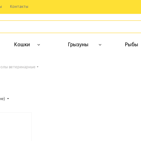
ы
Контакты
Кошки
Грызуны
Рыбы
толы ветеринарные
ие)