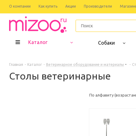
О компании
Как купить
Акции
Производители
Магазин
Каталог
Собаки
Главная
-
Каталог
-
Ветеринарное оборудование и материалы
-
С
Столы ветеринарные
По алфавиту (возрастан