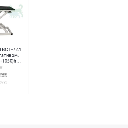
-1050)h
, пульт
)
ичии
0723