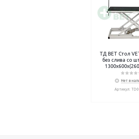
ТД ВЕТ Стол VETBOT-72.1
без слива со штативом,
1300х600х(260
(каркас белый
ручной
Нет в нал
Артикул: TD0