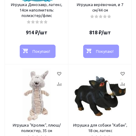
Игрушка Динозавр, латекс,
Игрушка верёвочная, ø 7
14см наполнитель:
см/44 см
полиэстер/флис
914
₽
/шт
818
₽
/шт
Покупаю!
Покупаю!
Игрушка "Кролик", плюш/
Игрушка для собаки "Кабан",
полиэстер, 35 см
18 см, латекс