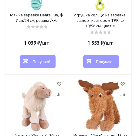
Мяч на верёвке Denta Fun, ф
Игрушка кольцо на веревке,
7 см/24 см, резина /х/б
с амортизатором ТPR, ф
10/56 см, цвет в
ассортименте
1 039
₽
/шт
1 553
₽
/шт
Покупаю!
Покупаю!
Игрушка "Овечка", 30 см,
Игрушка "Лось", плюш, 15 см