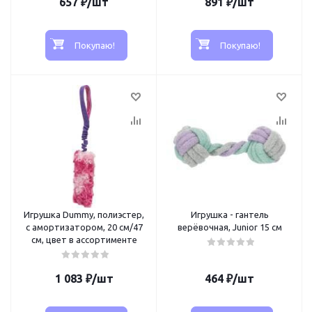
657
₽
/шт
891
₽
/шт
Покупаю!
Покупаю!
Игрушка Dummy, полиэстер,
Игрушка - гантель
с амортизатором, 20 см/47
верёвочная, Junior 15 см
см, цвет в ассортименте
1 083
₽
/шт
464
₽
/шт