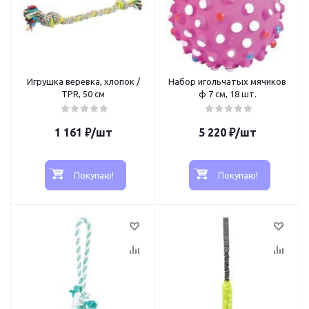
Игрушка веревка, хлопок /
Набор игольчатых мячиков
TPR, 50 см
ф 7 см, 18 шт.
1 161
₽
/шт
5 220
₽
/шт
Покупаю!
Покупаю!