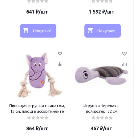
641
₽
/шт
1 592
₽
/шт
Покупаю!
Покупаю!
Пищащая игрушка с канатом,
Игрушка Черепаха,
13 см, плюш в ассортименте
полиэстер, 32 см
864
₽
/шт
467
₽
/шт