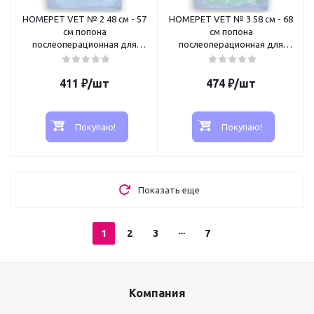
HOMEPET VET № 2 48 см - 57
HOMEPET VET № 3 58 см - 68
см попона
см попона
послеоперационная для
послеоперационная для
собак
собак
411
₽
/шт
474
₽
/шт
Покупаю!
Покупаю!
Показать еще
1
2
3
7
Компания