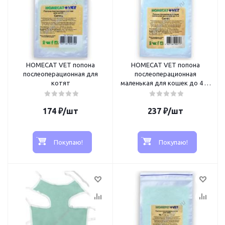
HOMECAT VET попона
HOMECAT VET попона
послеоперационная для
послеоперационная
котят
маленькая для кошек до 4 кг
ситец
174
₽
/шт
237
₽
/шт
Покупаю!
Покупаю!