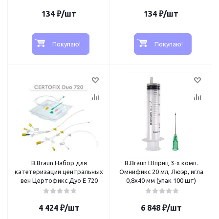
134
₽
/шт
134
₽
/шт
Покупаю!
Покупаю!
B.Braun Набор для
B.Braun Шприц 3-х комп.
катетеризации центральных
Омнификс 20 мл, Люэр, игла
вен Цертофикс Дуо Е 720
0,8x40 мм (упак 100 шт)
4 424
₽
/шт
6 848
₽
/шт