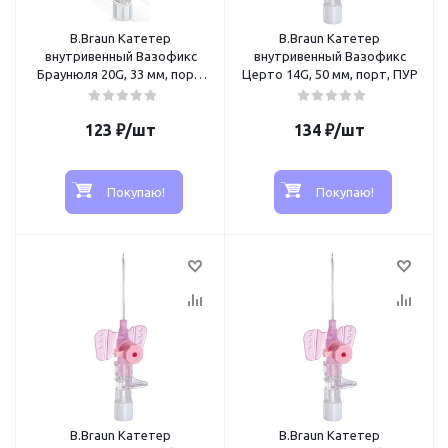
B.Braun Катетер
B.Braun Катетер
внутривенный Вазофикс
внутривенный Вазофикс
Браунюля 20G, 33 мм, порт,
Церто 14G, 50 мм, порт, ПУР
ФЭП
123
₽
/шт
134
₽
/шт
Покупаю!
Покупаю!
B.Braun Катетер
B.Braun Катетер