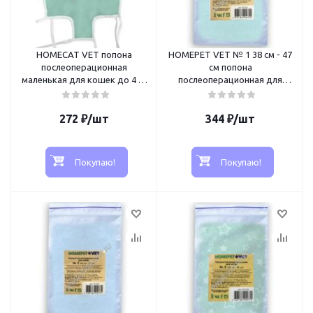
HOMECAT VET попона
HOMEPET VET № 1 38 см - 47
послеоперационная
см попона
маленькая для кошек до 4 кг
послеоперационная для
фланель
собак
272
₽
/шт
344
₽
/шт
Покупаю!
Покупаю!