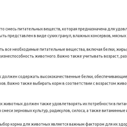
это смесь питательных веществ, которая предназначена для удов
ть представлен в виде сухих гранул, влажных консервов, мясных
ь все необходимые питательные вещества, включая белки, жиры,
изнеспособность животного. Важно также учитывать возраст, раз
ек должен содержать высококачественные белки, обеспечивающие
ов. Важно также выбирать корм в соответствии с возрастом живот
их животных должен также удовлетворять их потребности в питан
 смеси зерновых культур, радикулов, силоса, а также витаминные
выбор корма для животных является важным фактором для их здо