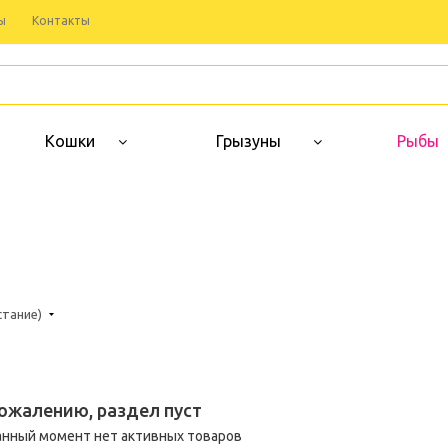
ы
Контакты
Кошки
Грызуны
Рыбы
стание)
сожалению, раздел пуст
анный момент нет активных товаров