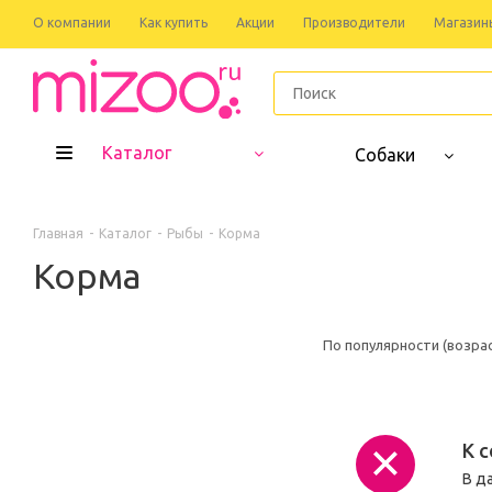
О компании
Как купить
Акции
Производители
Магазин
Каталог
Собаки
Главная
-
Каталог
-
Рыбы
-
Корма
Корма
По популярности (возра
К 
В д