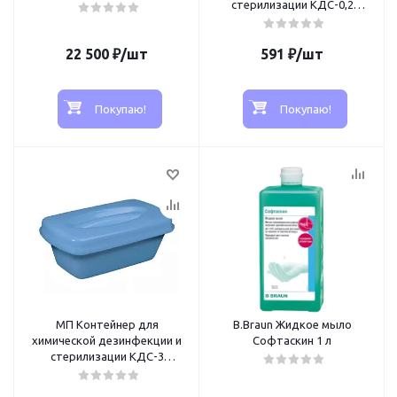
стерилизации КДС-0,2
"КРОНТ", 0,2 л
(стоматологический), 55х852
22 500
₽
/шт
591
₽
/шт
Покупаю!
Покупаю!
МП Контейнер для
B.Braun Жидкое мыло
химической дезинфекции и
Софтаскин 1 л
стерилизации КДС-3
"КРОНТ", 3 л, 370х185х120