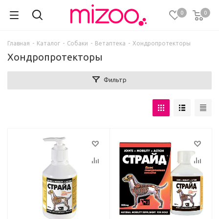
0
0
Главная
-
Каталог
-
Собаки
-
Ветаптека
-
Хондропротекторы
Хондропротекторы
Фильтр